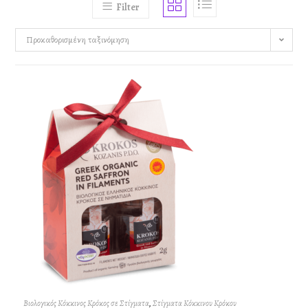
Filter
Προκαθορισμένη ταξινόμηση
Βιολογικός Κόκκινος Κρόκος σε Στίγματα
,
Στίγματα Κόκκινου Κρόκου