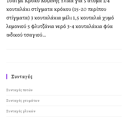
Τσάι με Κρόκο Κοζάνης Υλικά για 5 άτομα 1/4
κουταλάκι στίγματα κρόκου (15-20 περίπου
στίγματα) 3 κουταλάκια μέλι 1,5 κουταλιά χυμό
λεμονιού 5 φλυτζάνια νερό 3-4 κουταλάκια φύλλα
ινδικού τσαγιού…
Συνταγές
Συνταγές ποτών
Συνταγές γευμάτων
Συνταγές γλυκών