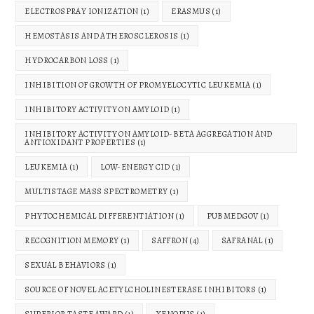
ELECTROSPRAY IONIZATION
(1)
ERASMUS
(1)
HEMOSTASIS AND ATHEROSCLEROSIS
(1)
HYDROCARBON LOSS
(1)
INHIBITION OF GROWTH OF PROMYELOCYTIC LEUKEMIA
(1)
INHIBITORY ACTIVITY ON AMYLOID
(1)
INHIBITORY ACTIVITY ON AMYLOID-BETA AGGREGATION AND
ANTIOXIDANT PROPERTIES
(1)
LEUKEMIA
(1)
LOW-ENERGY CID
(1)
MULTISTAGE MASS SPECTROMETRY
(1)
PHYTOCHEMICAL DIFFERENTIATION
(1)
PUBMED.GOV
(1)
RECOGNITION MEMORY
(1)
SAFFRON
(4)
SAFRANAL
(1)
SEXUAL BEHAVIORS
(1)
SOURCE OF NOVEL ACETYLCHOLINESTERASE INHIBITORS
(1)
SUPERIOR TASTE AWARD
(1)
XENOPUS
(1)