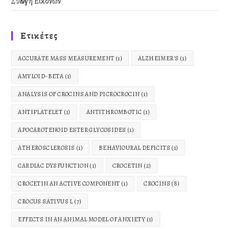
Συλλογή Εικόνων
Ετικέτες
ACCURATE MASS MEASUREMENT
(1)
ALZHEIMER'S
(1)
AMYLOID-BETA
(1)
ANALYSIS OF CROCINS AND PICROCROCIN
(1)
ANTIPLATELET
(1)
ANTITHROMBOTIC
(1)
APOCAROTENOID ESTER GLYCOSIDES
(1)
ATHEROSCLEROSIS
(1)
BEHAVIOURAL DEFICITS
(1)
CARDIAC DYSFUNCTION
(1)
CROCETIN
(2)
CROCETIN AN ACTIVE COMPONENT
(1)
CROCINS
(8)
CROCUS SATIVUS L
(7)
EFFECTS IN AN ANIMAL MODEL OF ANXIETY
(1)