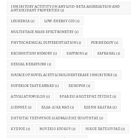
INHIBITORY ACTIVITY ON AMYLOID-BETA AGGREGATION AND
ANTIOXIDANT PROPERTIES
(1)
LEUKEMIA
(1)
LOW-ENERGY CID
(1)
MULTISTAGE MASS SPECTROMETRY
(1)
PHYTOCHEMICAL DIFFERENTIATION
(1)
PUBMED.GOV
(1)
RECOGNITION MEMORY
(1)
SAFFRON
(4)
SAFRANAL
(1)
SEXUAL BEHAVIORS
(1)
SOURCE OF NOVEL ACETYLCHOLINESTERASE INHIBITORS
(1)
SUPERIOR TASTE AWARD
(1)
XENOPUS
(1)
ΑΓΡΟΔΙΑΤΡΟΦΙΚΏΝ
(1)
ΒΡΑΒΕΊΟ ΑΝΏΤΕΡΗΣ ΓΕΎΣΗΣ
(1)
ΔΙΕΘΝΈΣ
(1)
ΕΛΛΑ-ΔΙΚΑ ΜΑΣ
(1)
ΕΛΈΝΗ ΚΑΛΎΒΑ
(2)
ΖΗΤΕΊΤΑΙ ΥΠΕΎΘΥΝΟΣ ΔΙΑΣΦΆΛΙΣΗΣ ΠΟΙΌΤΗΤΑΣ
(1)
ΚΎΠΡΟΣ
(1)
ΜΟΥΣΕΊΟ ΚΡΌΚΟΥ
(1)
ΝΊΚΟΣ ΠΑΤΣΙΟΎΡΑΣ
(1)